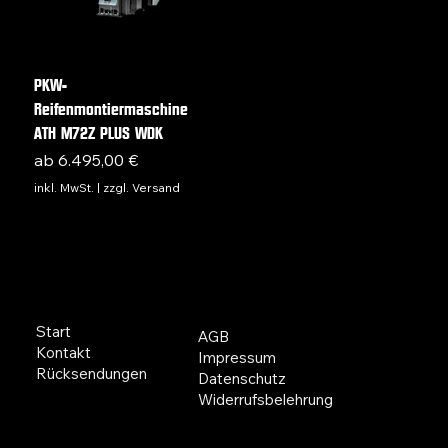
PKW-
Reifenmontiermaschine
ATH M72Z PLUS WDK
Sale-Preis
ab
6.495,00 €
inkl. MwSt.
|
zzgl. Versand
ÜBER UNS
RECHTLICHES
Start
AGB
Kontakt
Impressum
Rücksendungen
Datenschutz
Widerrufsbelehrung