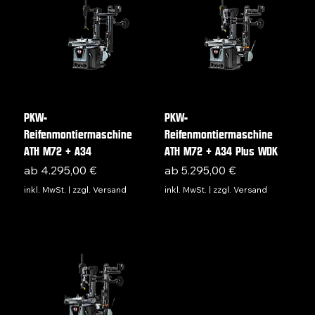
PKW-
PKW-
Reifenmontiermaschine
Reifenmontiermaschine
ATH M72 + A34
ATH M72 + A34 Plus WDK
Sale-Preis
Sale-Preis
ab
4.295,00 €
ab
5.295,00 €
inkl. MwSt.
|
zzgl. Versand
inkl. MwSt.
|
zzgl. Versand