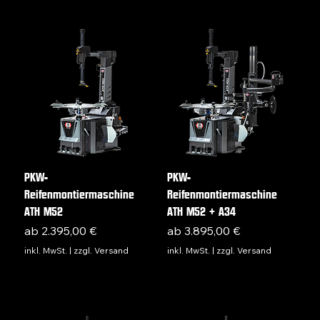
PKW-
PKW-
Reifenmontiermaschine
Reifenmontiermaschine
ATH M52
ATH M52 + A34
Sale-Preis
Sale-Preis
ab
2.395,00 €
ab
3.895,00 €
inkl. MwSt.
|
zzgl. Versand
inkl. MwSt.
|
zzgl. Versand