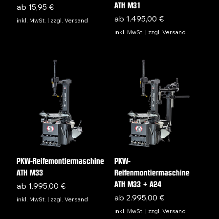
ATH M31
Sale-Preis
ab
15,95 €
Sale-Preis
ab
1.495,00 €
inkl. MwSt.
|
zzgl. Versand
inkl. MwSt.
|
zzgl. Versand
PKW-Reifemontiermaschine
PKW-
ATH M33
Reifenmontiermaschine
ATH M33 + A24
Sale-Preis
ab
1.995,00 €
Sale-Preis
ab
2.995,00 €
inkl. MwSt.
|
zzgl. Versand
inkl. MwSt.
|
zzgl. Versand