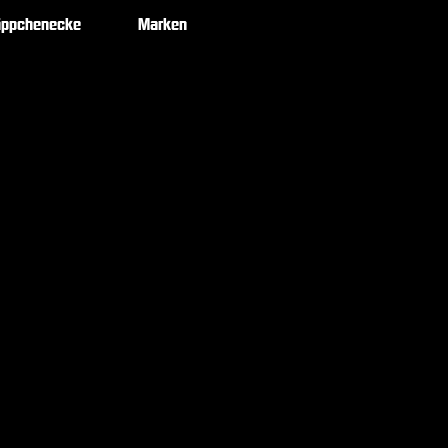
äppchenecke
Marken
Noch keine Produkte vorhanden
tte eine andere Kategorie wählen, um den Kauf fortzusetz