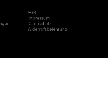
RECHTLICHES
SOCIAL MEDI
AGB
YouTube
Impressum
Facebook
ngen
Datenschutz
Instagram
Widerrufsbelehrung