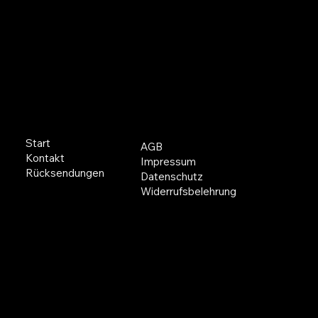
Bitte eine andere Kategorie wählen, um den
Kauf fortzusetzen.
ÜBER UNS
RECHTLICHES
Start
AGB
Kontakt
Impressum
Rücksendungen
Datenschutz
Widerrufsbelehrung
KONTAKT
SOCIAL MEDIA
YouTube
info@waprofis.de
Facebook
Tel.: +49 172 4637064
Instagram
Am Nidderfeld 41