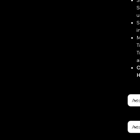
S
S
u
S
i
M
T
T
a
O
H
Trag
ATH 