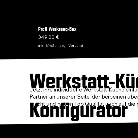
Profi Werkzeug-Box
Preis
349,00 €
inkl. MwSt.
|
zzgl. Versand
Werkstatt-Kü
Jetzt ihre individuelle Werkstatt-Küche ein
Partner an unserer Seite, der bei seinen üb
Konfigurator
macht und neben Top Qualität auch auf die