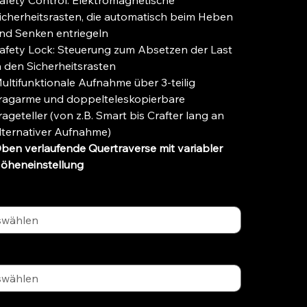
afety Control: Elektromagnetische
icherheitsrasten, die automatisch beim Heben
nd Senken entriegeln
afety Lock: Steuerung zum Absetzen der Last
n den Sicherheitsrasten
ultifunktionale Aufnahme über 3-teilig
ragarme und doppelteleskopierbare
rageteller (von z.B. Smart bis Crafter lang an
lternativer Aufnahme)
ben verlaufende Quertraverse mit variabler
öheneinstellung
fähigkeit
All-In