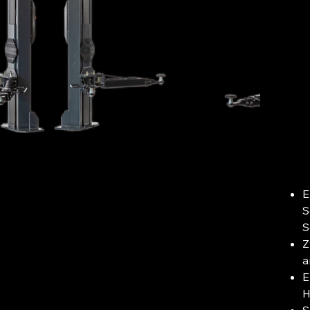
2
Pre
Ab
inkl.
E
S
S
Z
a
E
H