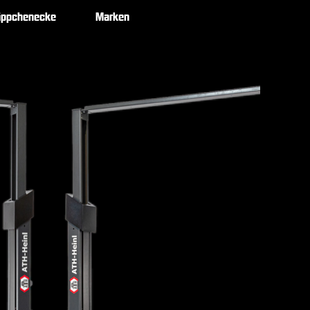
äppchenecke
Marken
2
H
A
L