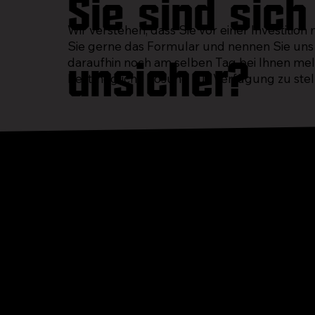
Sie sind sic
Wir verstehen, dass Sie vor einer Investition
Sie gerne das Formular und nennen Sie uns
unsicher?
daraufhin noch am selben Tag bei Ihnen mel
bestmögliche Lösung zur Verfügung zu stel
Das könnte S
interessieren