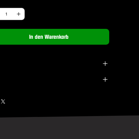
hl
In den Warenkorb
nische Daten
All-In