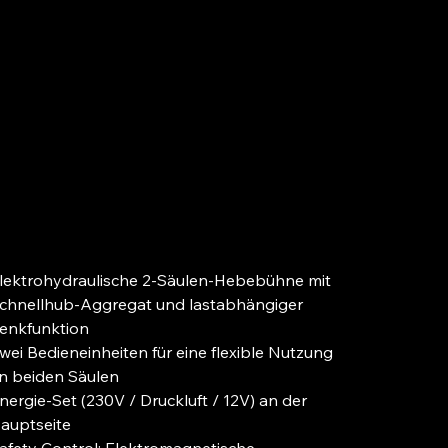
.40XL
is
3.995,00 €
|
zzgl. Versand
 MwSt.
lektrohydraulische 2-Säulen-Hebebühne mit
chnellhub-Aggregat und lastabhängiger
enkfunktion
wei Bedieneinheiten für eine flexible Nutzung
n beiden Säulen
nergie-Set (230V / Druckluft / 12V) an der
auptseite