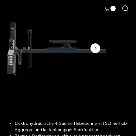
4-Säulen-Hebebühne ATH Four Lift 55HAP
Preis
Ab
14.395,00 €
|
zzgl. Versand
inkl. MwSt.
Elektrohydraulische 4-Säulen-Hebebühne mit Schnellhub-
Aggregat und lastabhängiger Senkfunktion