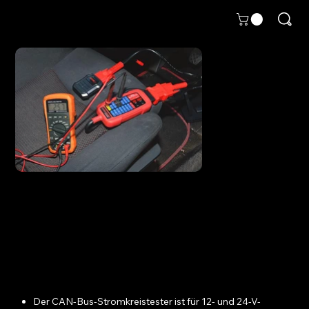
Power Probe Breakout-Box
Artikelnummer:
Artikelnummer:
WP PPECB
WP
PPECB
Preis
339,00 €
|
zzgl. Versand
inkl. MwSt.
Der CAN-Bus-Stromkreistester ist für 12- und 24-V-